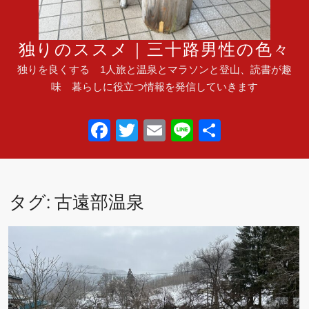
独りのススメ｜三十路男性の色々
独りを良くする 1人旅と温泉とマラソンと登山、読書が趣
味 暮らしに役立つ情報を発信していきます
F
T
E
Li
共
a
wi
m
n
有
c
tt
ail
e
e
er
タグ:
古遠部温泉
b
o
o
k