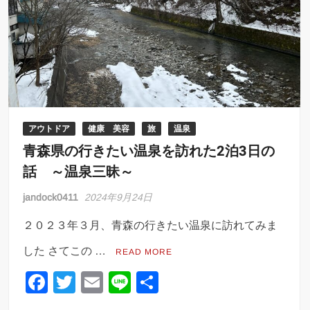
アウトドア
健康 美容
旅
温泉
青森県の行きたい温泉を訪れた2泊3日の
話 ～温泉三昧～
jandock0411
2024年9月24日
２０２３年３月、青森の行きたい温泉に訪れてみま
した さてこの …
READ MORE
F
T
E
Li
共
a
wi
m
n
有