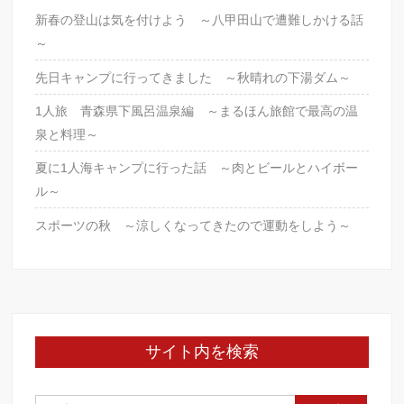
o
泊
新春の登山は気を付けよう ～八甲田山で遭難しかける話
k
3
～
日
の
先日キャンプに行ってきました ～秋晴れの下湯ダム～
話
1人旅 青森県下風呂温泉編 ～まるほん旅館で最高の温
～
泉と料理～
温
泉
夏に1人海キャンプに行った話 ～肉とビールとハイボー
三
ル～
昧
～
スポーツの秋 ～涼しくなってきたので運動をしよう～
サイト内を検索