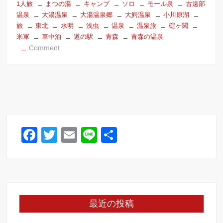
1人旅
まつの湯
キャンプ
ソロ
モール泉
古遠部
c
tt
ail
e
温泉
大湯温泉
大湯温泉郷
大鰐温泉
小川原湖
e
er
旅
東北
水明
浅虫
温泉
温泉旅
碇ヶ関
米軍
車中泊
道の駅
青森
青森の温泉
b
on
Comment
o
青
森
o
県
k
の
行
き
た
F
T
E
Li
共
い
a
wi
m
n
有
温
c
tt
泉
ail
e
を
e
er
訪
b
れ
最近の投稿
た
o
2