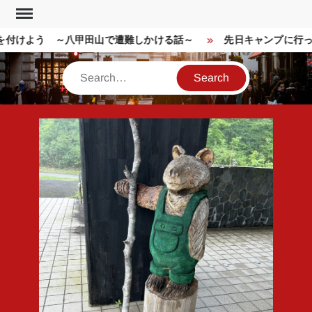
Skip
to
付けよう ～八甲田山で遭難しかける話～
先日キャンプに行っ
content
Search