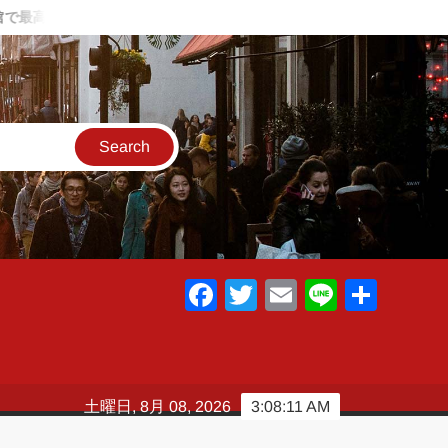
最高の温泉と料理～
夏に1人海キャンプに行った話 ～肉とビー
F
T
E
Li
共
a
wi
m
n
有
c
tt
ail
e
e
er
土曜日, 8月 08, 2026
3:08:12 AM
b