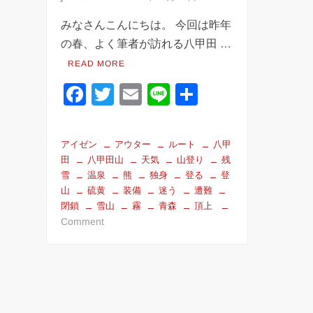
みなさんこんにちは。 今回は昨年
の春、よく筆者が訪れる八甲田 …
READ MORE
F
T
E
Li
共
a
wi
m
n
有
c
tt
ail
e
アイゼン
アウター
ルート
八甲
e
er
田
八甲田山
天気
山登り
残
雪
温泉
熊
独身
登る
登
b
山
硫黄
装備
迷う
遭難
o
閉鎖
雪山
霧
青森
頂上
on
Comment
o
新
k
春
の
登
山