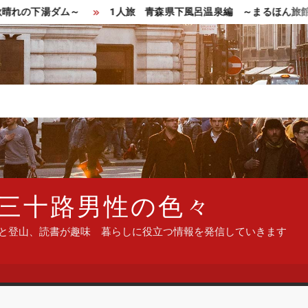
の下湯ダム～
1人旅 青森県下風呂温泉編 ～まるほん旅館で
三十路男性の色々
ンと登山、読書が趣味 暮らしに役立つ情報を発信していきます