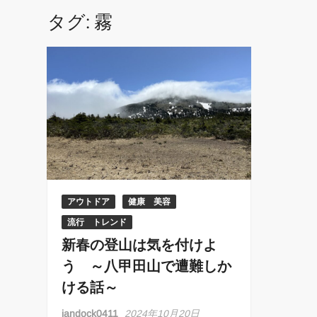
タグ:
霧
アウトドア
健康 美容
流行 トレンド
新春の登山は気を付けよ
う ～八甲田山で遭難しか
ける話～
jandock0411
2024年10月20日