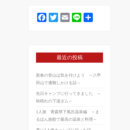
o
o
F
T
E
Li
共
k
a
wi
m
n
有
c
tt
ail
e
e
er
b
最近の投稿
o
o
新春の登山は気を付けよう ～八甲
k
田山で遭難しかける話～
先日キャンプに行ってきました ～
秋晴れの下湯ダム～
1人旅 青森県下風呂温泉編 ～ま
るほん旅館で最高の温泉と料理～