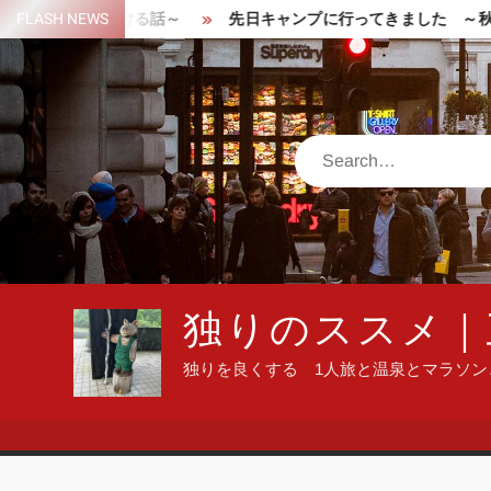
Skip
山で遭難しかける話～
FLASH NEWS
先日キャンプに行ってきました ～秋晴れ
to
content
Search
独りのススメ｜
独りを良くする 1人旅と温泉とマラソ