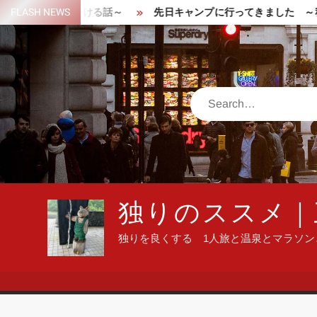
Skip
山で遭難しかける話～
FLASH NEWS
先日キャンプに行ってきました ～秋晴
to
content
Search
独りのススメ｜
独りを良くする 1人旅と温泉とマラソ