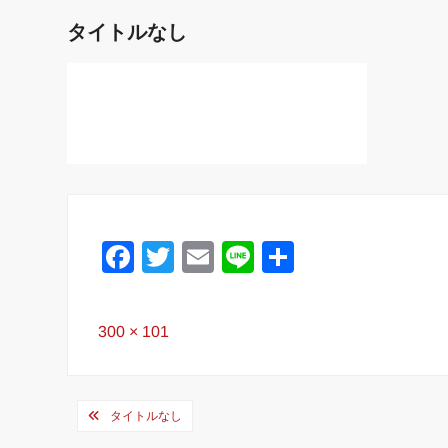
タイトルなし
F
T
E
Li
共
a
wi
m
n
有
c
tt
ail
e
Full
300 × 101
e
er
size
b
投
o
タイトルなし