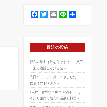
o
o
F
T
E
Li
共
k
a
wi
m
n
有
c
tt
ail
e
e
er
b
最近の投稿
o
o
新春の登山は気を付けよう ～八甲
k
田山で遭難しかける話～
先日キャンプに行ってきました ～
秋晴れの下湯ダム～
1人旅 青森県下風呂温泉編 ～ま
るほん旅館で最高の温泉と料理～