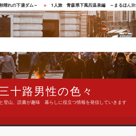
れの下湯ダム～
1人旅 青森県下風呂温泉編 ～まるほん旅館で
三十路男性の色々
ンと登山、読書が趣味 暮らしに役立つ情報を発信していきます