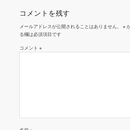
稿
o
ナ
k
コメントを残す
ビ
ゲ
メールアドレスが公開されることはありません。
※
ー
る欄は必須項目です
シ
コメント
※
ョ
ン