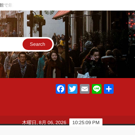
最高の温泉と料理～
夏に1人海キャンプに行った話 ～肉とビー
F
T
E
Li
共
a
wi
m
n
有
c
tt
ail
e
e
er
木曜日, 8月 06, 2026
10:25:09 PM
b