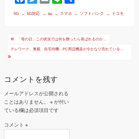
a
wi
m
n
有
5G
5G対応
au
スマホ
ソフトバンク
ドコモ
c
tt
ail
e
e
er
投
b
「母の日」この状況では何を贈ったら喜ばれるのか…
稿
o
テレワーク、巣籠、自宅待機…PC周辺機器が今かなり売れている…
ナ
o
ビ
k
ゲ
コメントを残す
ー
メールアドレスが公開される
シ
ことはありません。
※
が付い
ョ
ている欄は必須項目です
ン
コメント
※