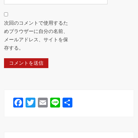
次回のコメントで使用するた
めブラウザーに自分の名前、
メールアドレス、サイトを保
存する。
F
T
E
Li
共
a
wi
m
n
有
c
tt
ail
e
e
er