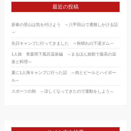
b
最近の投稿
o
o
新春の登山は気を付けよう ～八甲田山で遭難しかける話
k
～
先日キャンプに行ってきました ～秋晴れの下湯ダム～
1人旅 青森県下風呂温泉編 ～まるほん旅館で最高の温
泉と料理～
夏に1人海キャンプに行った話 ～肉とビールとハイボー
ル～
スポーツの秋 ～涼しくなってきたので運動をしよう～