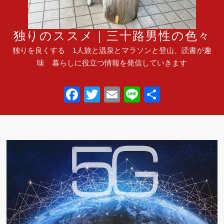
独りのススメ｜三十路男性の色々
独りを良くする 1人旅と温泉とマラソンと登山、読書が趣
味 暮らしに役立つ情報を発信していきます
F
T
E
Li
共
a
wi
m
n
有
c
tt
ail
e
e
er
b
o
o
k