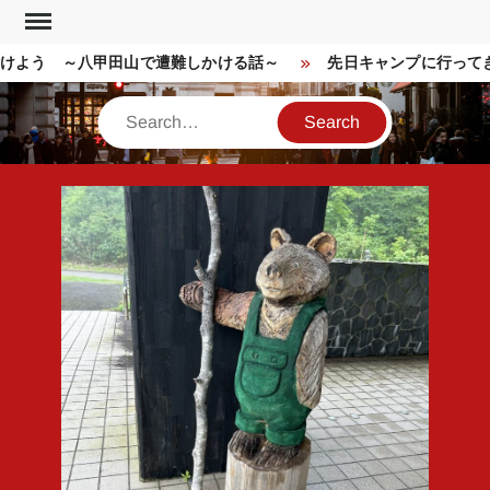
Skip
to
よう ～八甲田山で遭難しかける話～
先日キャンプに行ってきま
content
Search