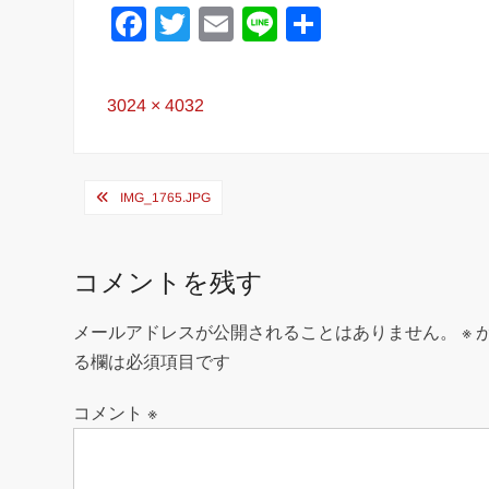
F
T
E
Li
共
a
wi
m
n
有
c
tt
ail
e
Full
3024 × 4032
e
er
size
b
投
o
IMG_1765.JPG
稿
o
ナ
k
コメントを残す
ビ
ゲ
メールアドレスが公開されることはありません。
※
ー
る欄は必須項目です
シ
コメント
※
ョ
ン