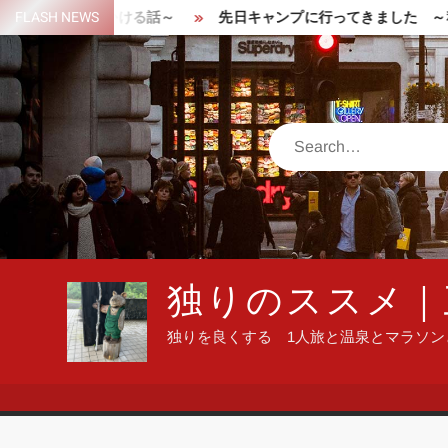
Skip
で遭難しかける話～
FLASH NEWS
先日キャンプに行ってきました ～秋晴れの
to
content
Search
独りのススメ｜
独りを良くする 1人旅と温泉とマラソ