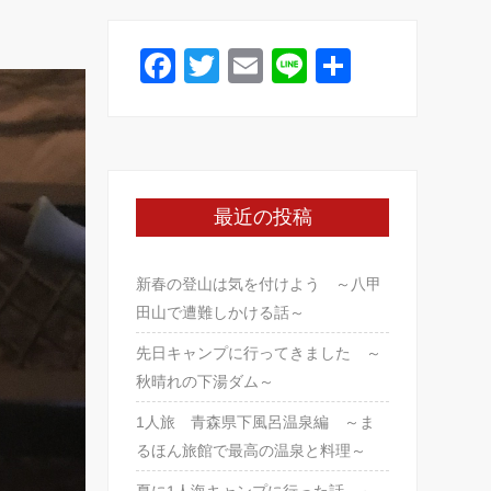
o
o
F
T
E
Li
共
k
a
wi
m
n
有
c
tt
ail
e
e
er
b
最近の投稿
o
o
新春の登山は気を付けよう ～八甲
k
田山で遭難しかける話～
先日キャンプに行ってきました ～
秋晴れの下湯ダム～
1人旅 青森県下風呂温泉編 ～ま
るほん旅館で最高の温泉と料理～