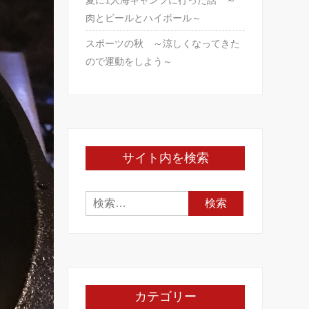
夏に1人海キャンプに行った話 ～
肉とビールとハイボール～
スポーツの秋 ～涼しくなってきた
ので運動をしよう～
サイト内を検索
検
索:
カテゴリー