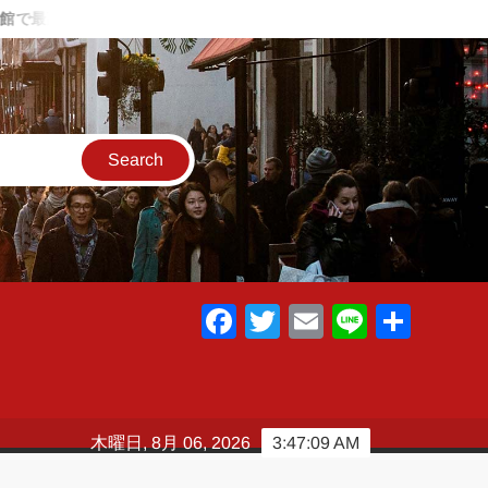
高の温泉と料理～
夏に1人海キャンプに行った話 ～肉とビール
F
T
E
Li
共
a
wi
m
n
有
c
tt
ail
e
e
er
木曜日, 8月 06, 2026
3:47:10 AM
b