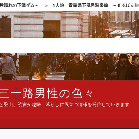
下湯ダム～
1人旅 青森県下風呂温泉編 ～まるほん旅館で最
三十路男性の色々
ンと登山、読書が趣味 暮らしに役立つ情報を発信していきます