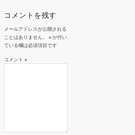
稿
o
ナ
コメントを残す
k
ビ
ゲ
メールアドレスが公開される
ー
ことはありません。
※
が付い
ている欄は必須項目です
シ
ョ
コメント
※
ン