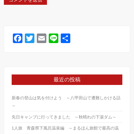
F
T
E
Li
共
a
wi
m
n
有
c
tt
ail
e
e
er
b
最近の投稿
o
o
新春の登山は気を付けよう ～八甲田山で遭難しかける話
k
～
先日キャンプに行ってきました ～秋晴れの下湯ダム～
1人旅 青森県下風呂温泉編 ～まるほん旅館で最高の温