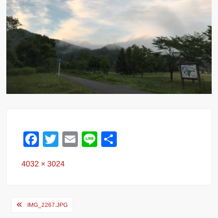
F
T
E
Li
共
a
wi
m
n
有
Full
4032 × 3024
c
tt
ail
e
size
e
er
b
投
IMG_2267.JPG
o