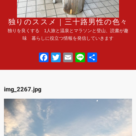
独りのススメ｜三十路男性の色々
独りを良くする 1人旅と温泉とマラソンと登山、読書が趣
味 暮らしに役立つ情報を発信していきます
F
T
E
Li
共
a
wi
m
n
有
c
tt
ail
e
e
er
img_2267.jpg
b
o
o
k