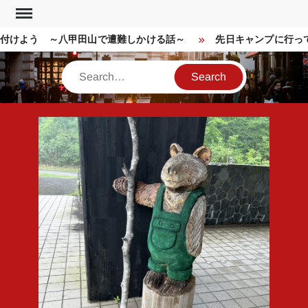
Skip
to
付けよう ～八甲田山で遭難しかける話～
先日キャンプに行って
content
Search