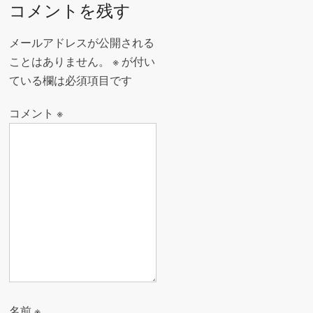
ナ
コメントを残す
k
ビ
ゲ
メールアドレスが公開される
ー
ことはありません。
※
が付い
ている欄は必須項目です
シ
ョ
コメント
※
ン
名前
※