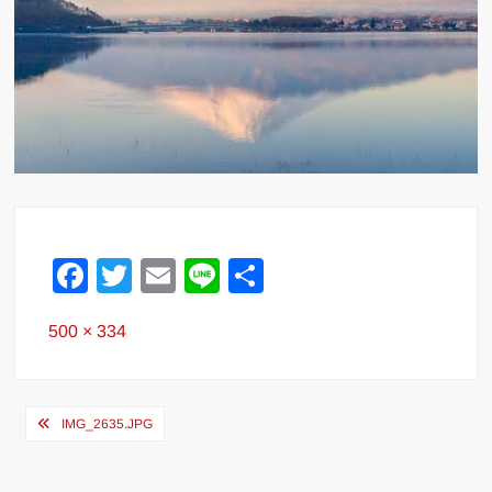
F
T
E
Li
共
a
wi
m
n
有
Full
500 × 334
c
tt
ail
e
size
e
er
b
投
IMG_2635.JPG
o
稿
o