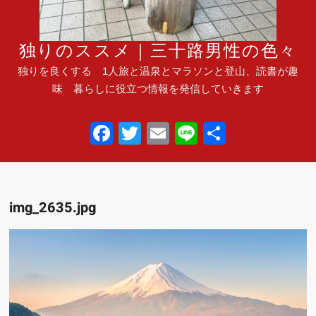
独りのススメ｜三十路男性の色々
独りを良くする 1人旅と温泉とマラソンと登山、読書が趣
味 暮らしに役立つ情報を発信していきます
F
T
E
Li
共
a
wi
m
n
有
c
tt
ail
e
e
er
img_2635.jpg
b
o
o
k