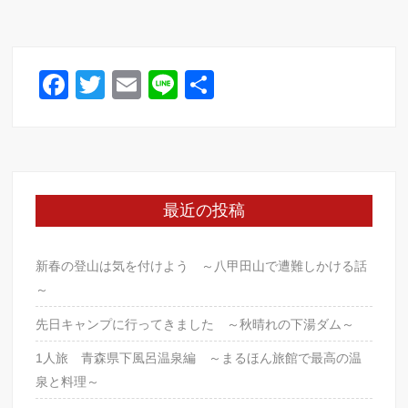
F
T
E
Li
共
a
wi
m
n
有
c
tt
ail
e
e
er
b
最近の投稿
o
o
新春の登山は気を付けよう ～八甲田山で遭難しかける話
k
～
先日キャンプに行ってきました ～秋晴れの下湯ダム～
1人旅 青森県下風呂温泉編 ～まるほん旅館で最高の温
泉と料理～