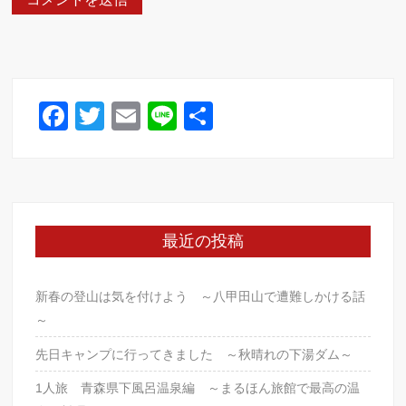
F
T
E
Li
共
a
wi
m
n
有
c
tt
ail
e
e
er
b
最近の投稿
o
o
新春の登山は気を付けよう ～八甲田山で遭難しかける話
k
～
先日キャンプに行ってきました ～秋晴れの下湯ダム～
1人旅 青森県下風呂温泉編 ～まるほん旅館で最高の温