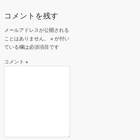
稿
o
ナ
コメントを残す
k
ビ
ゲ
メールアドレスが公開される
ー
ことはありません。
※
が付い
ている欄は必須項目です
シ
ョ
コメント
※
ン