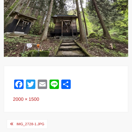
F
T
E
Li
共
a
wi
m
n
有
Full
2000 × 1500
c
tt
ail
e
size
e
er
b
投
IMG_2728-1.JPG
o