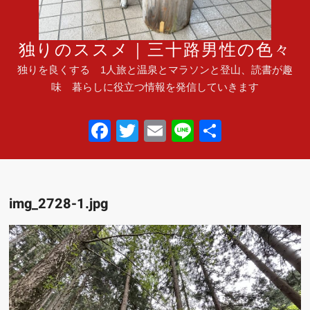
独りのススメ｜三十路男性の色々
独りを良くする 1人旅と温泉とマラソンと登山、読書が趣
味 暮らしに役立つ情報を発信していきます
F
T
E
Li
共
a
wi
m
n
有
c
tt
ail
e
e
er
img_2728-1.jpg
b
o
o
k