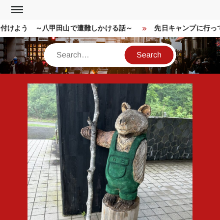
Skip
to
付けよう ～八甲田山で遭難しかける話～
先日キャンプに行って
content
Search