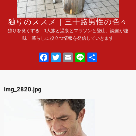
独りのススメ｜三十路男性の色々
独りを良くする 1人旅と温泉とマラソンと登山、読書が趣
味 暮らしに役立つ情報を発信していきます
F
T
E
Li
共
a
wi
m
n
有
c
tt
ail
e
e
er
img_2820.jpg
b
o
o
k