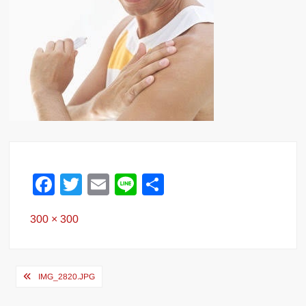
F
T
E
Li
共
a
wi
m
n
有
Full
300 × 300
c
tt
ail
e
size
e
er
b
投
IMG_2820.JPG
o
稿