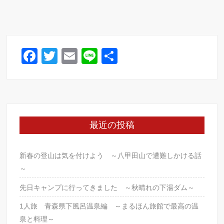
F
T
E
Li
共
a
wi
m
n
有
c
tt
ail
e
e
er
b
最近の投稿
o
o
新春の登山は気を付けよう ～八甲田山で遭難しかける話
k
～
先日キャンプに行ってきました ～秋晴れの下湯ダム～
1人旅 青森県下風呂温泉編 ～まるほん旅館で最高の温
泉と料理～