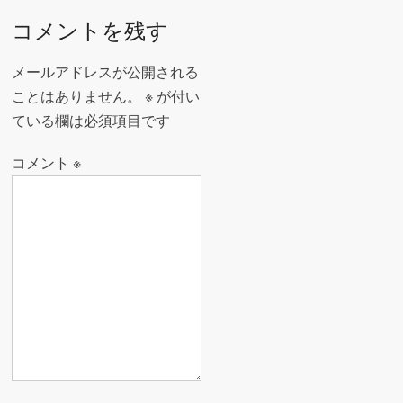
o
ナ
コメントを残す
k
ビ
ゲ
メールアドレスが公開される
ー
ことはありません。
※
が付い
ている欄は必須項目です
シ
ョ
コメント
※
ン