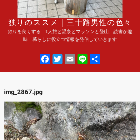
独りのススメ｜三十路男性の色々
独りを良くする 1人旅と温泉とマラソンと登山、読書が趣
味 暮らしに役立つ情報を発信していきます
F
T
E
Li
共
a
wi
m
n
有
c
tt
ail
e
e
er
img_2867.jpg
b
o
o
k