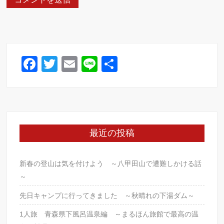
F
T
E
Li
共
a
wi
m
n
有
c
tt
ail
e
e
er
b
最近の投稿
o
o
新春の登山は気を付けよう ～八甲田山で遭難しかける話
k
～
先日キャンプに行ってきました ～秋晴れの下湯ダム～
1人旅 青森県下風呂温泉編 ～まるほん旅館で最高の温