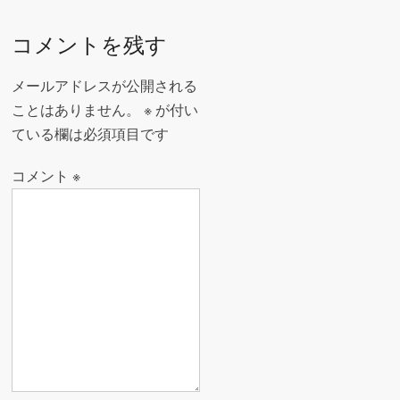
稿
o
ナ
コメントを残す
k
ビ
ゲ
メールアドレスが公開される
ー
ことはありません。
※
が付い
ている欄は必須項目です
シ
ョ
コメント
※
ン