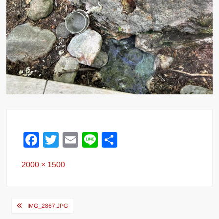
F
T
E
Li
共
a
wi
m
n
有
Full
2000 × 1500
c
tt
ail
e
size
e
er
b
投
IMG_2867.JPG
o