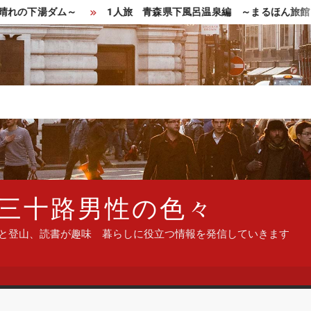
の下湯ダム～
1人旅 青森県下風呂温泉編 ～まるほん旅館で最
三十路男性の色々
ンと登山、読書が趣味 暮らしに役立つ情報を発信していきます