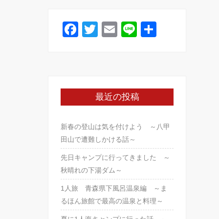
o
o
F
T
E
Li
共
k
a
wi
m
n
有
c
tt
ail
e
e
er
b
最近の投稿
o
o
新春の登山は気を付けよう ～八甲
k
田山で遭難しかける話～
先日キャンプに行ってきました ～
秋晴れの下湯ダム～
1人旅 青森県下風呂温泉編 ～ま
るほん旅館で最高の温泉と料理～