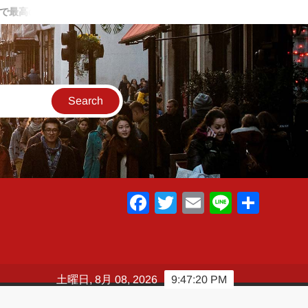
高の温泉と料理～
夏に1人海キャンプに行った話 ～肉とビール
F
T
E
Li
共
a
wi
m
n
有
c
tt
ail
e
e
er
土曜日, 8月 08, 2026
9:47:21 PM
b