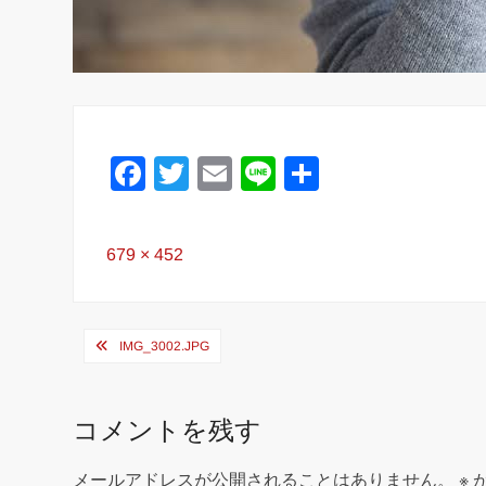
F
T
E
Li
共
a
wi
m
n
有
c
tt
ail
e
Full
679 × 452
e
er
size
b
投
o
IMG_3002.JPG
稿
o
ナ
k
コメントを残す
ビ
メールアドレスが公開されることはありません。
※