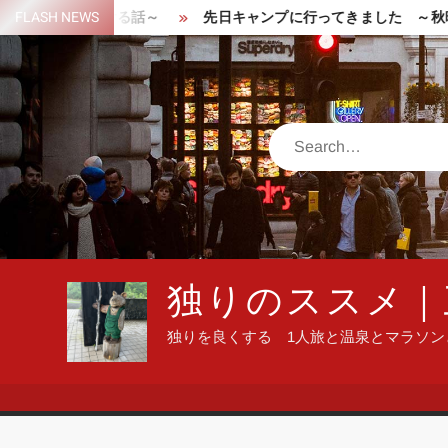
Skip
で遭難しかける話～
FLASH NEWS
先日キャンプに行ってきました ～秋晴れ
to
content
Search
独りのススメ｜
独りを良くする 1人旅と温泉とマラソ