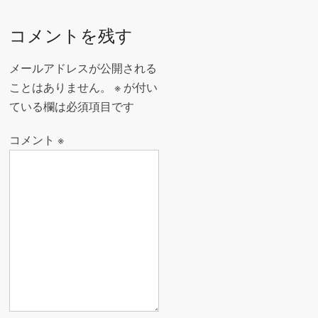
稿
o
ナ
コメントを残す
k
ビ
ゲ
メールアドレスが公開される
ー
ことはありません。
※
が付い
ている欄は必須項目です
シ
ョ
コメント
※
ン