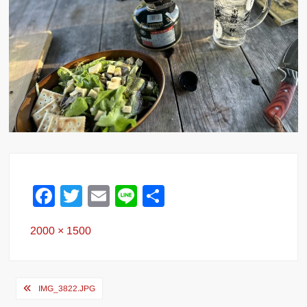
F
T
E
Li
共
a
wi
m
n
有
Full
2000 × 1500
c
tt
ail
e
size
e
er
b
投
IMG_3822.JPG
o