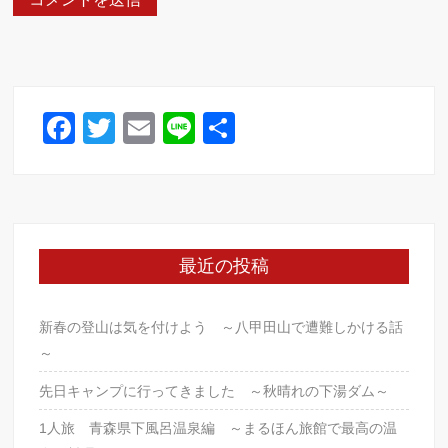
F
T
E
Li
共
a
wi
m
n
有
c
tt
ail
e
e
er
b
最近の投稿
o
o
新春の登山は気を付けよう ～八甲田山で遭難しかける話
k
～
先日キャンプに行ってきました ～秋晴れの下湯ダム～
1人旅 青森県下風呂温泉編 ～まるほん旅館で最高の温