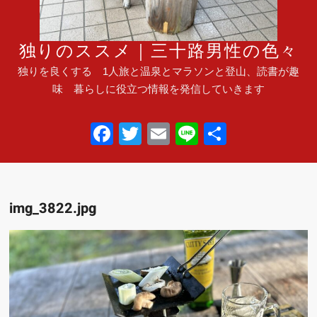
独りのススメ｜三十路男性の色々
独りを良くする 1人旅と温泉とマラソンと登山、読書が趣
味 暮らしに役立つ情報を発信していきます
F
T
E
Li
共
a
wi
m
n
有
c
tt
ail
e
e
er
img_3822.jpg
b
o
o
k