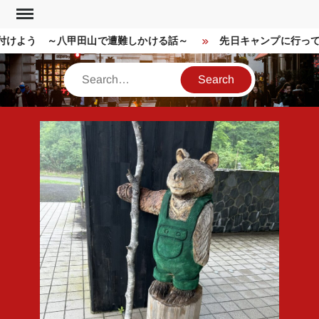
Skip
to
けよう ～八甲田山で遭難しかける話～
先日キャンプに行って
content
Search