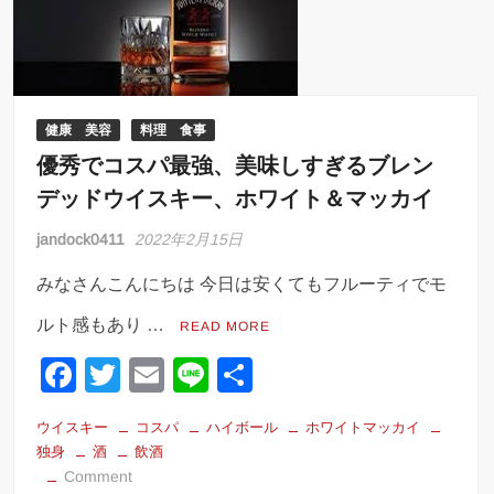
暖
房
器
具
を
健康 美容
料理 食事
揃
優秀でコスパ最強、美味しすぎるブレン
え
デッドウイスキー、ホワイト＆マッカイ
て
快
jandock0411
2022年2月15日
適
な
みなさんこんにちは 今日は安くてもフルーティでモ
冬
ルト感もあり …
生
READ MORE
活
F
T
E
Li
共
を
a
wi
m
n
有
し
ま
ウイスキー
コスパ
ハイボール
ホワイトマッカイ
c
tt
ail
e
せ
独身
酒
飲酒
e
er
on
Comment
ん