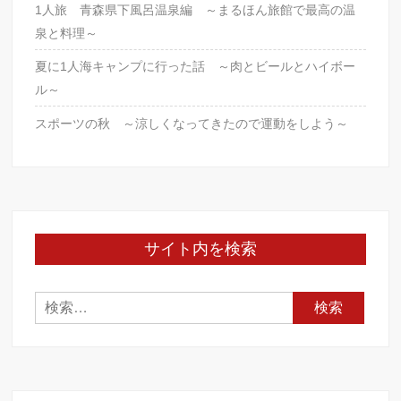
1人旅 青森県下風呂温泉編 ～まるほん旅館で最高の温
ウ
泉と料理～
イ
ス
夏に1人海キャンプに行った話 ～肉とビールとハイボー
キ
ル～
ー、
ホ
スポーツの秋 ～涼しくなってきたので運動をしよう～
ワ
イ
ト
＆
マ
ッ
サイト内を検索
カ
イ
検
索: