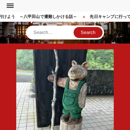
Skip
to
けよう ～八甲田山で遭難しかける話～
先日キャンプに行って
content
Search