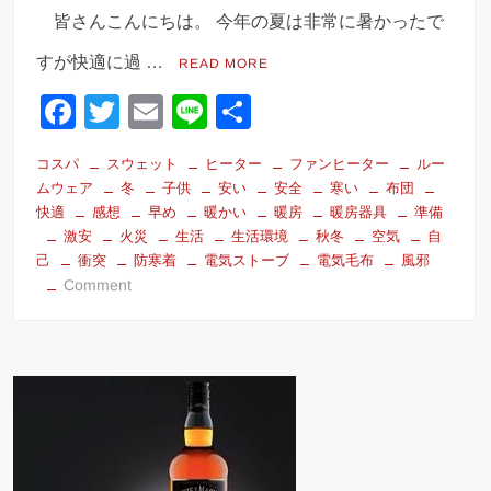
皆さんこんにちは。 今年の夏は非常に暑かったで
すが快適に過 …
READ MORE
F
T
E
Li
共
a
wi
m
n
有
コスパ
スウェット
ヒーター
ファンヒーター
ルー
c
tt
ail
e
ムウェア
冬
子供
安い
安全
寒い
布団
e
er
快適
感想
早め
暖かい
暖房
暖房器具
準備
激安
火災
生活
生活環境
秋冬
空気
自
b
己
衝突
防寒着
電気ストーブ
電気毛布
風邪
o
on
Comment
冬
o
に
k
向
け
て
早
め
の