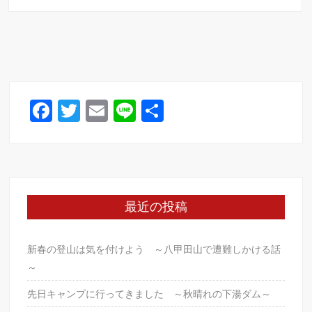
優
か？
b
秀
o
で
o
コ
ス
k
パ
最
F
T
E
Li
共
強、
a
wi
m
n
有
美
c
tt
味
ail
e
し
e
er
す
b
ぎ
最近の投稿
る
o
ブ
o
レ
新春の登山は気を付けよう ～八甲田山で遭難しかける話
k
ン
～
デ
ッ
先日キャンプに行ってきました ～秋晴れの下湯ダム～
ド