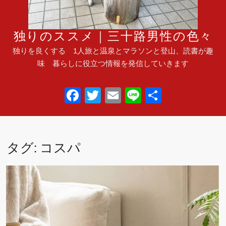
独りのススメ｜三十路男性の色々
独りを良くする 1人旅と温泉とマラソンと登山、読書が趣
味 暮らしに役立つ情報を発信していきます
F
T
E
Li
共
a
wi
m
n
有
c
tt
ail
e
e
er
タグ:
コスパ
b
o
o
k